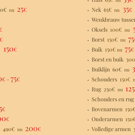
nu
25
35
50€
€
Nek 6
5
€
€
nu
nu
Wenkbrauw tuss
€
Oksels
100€
nu
75
€
Borst
150€
nu
150
75
€
Buik
150€
€
u
nu
Borst en buik 3
0
Buiklijn 60€
nu
0
75
€ -
€
Schouders
150€
125
Rug 250€
nu
Schouders en ru
5
€
Bovenarmen
15
0
00
€
Onderarmen
15
0
200
490€
€
Volledige armen
nu
)