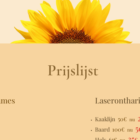
Prijslijst
ames
Laseronthar
Kaaklijn
50€
nu
5
Baard
100€
nu
35
Hals 6
5€
€