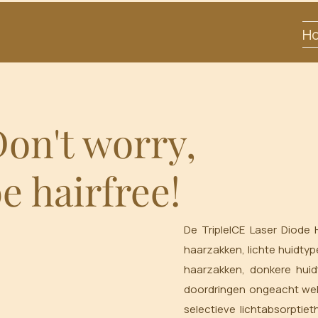
H
on't worry,
e hairfree!
De TripleICE Laser Diode 
haarzakken, lichte huidty
haarzakken, donkere huid
doordringen ongeacht welke
selectieve lichtabsorptiet