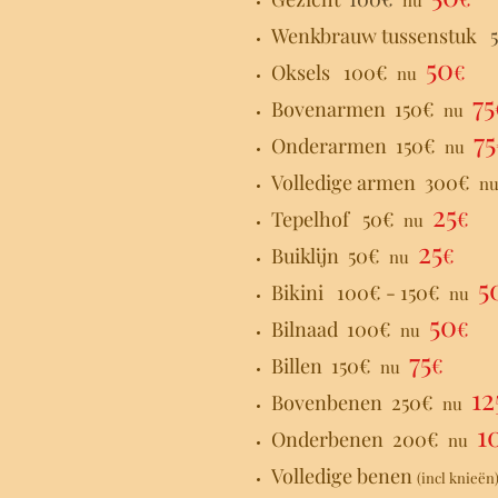
nu
Wenkbrauw tussenstuk
50
Oksels 100€
€
nu
75
Bovenarmen 150€
nu
75
Onderarmen 150€
nu
Volledige armen 300€
n
25
Tepelhof 50€
€
nu
25
Buiklijn 50€
€
nu
5
Bikini 100€ - 150€
nu
50
Bilnaad 100€
€
nu
75
Billen 150€
€
nu
12
Bovenbenen 250€
nu
1
Onderbenen 200€
nu
Volledige benen
(incl knieën