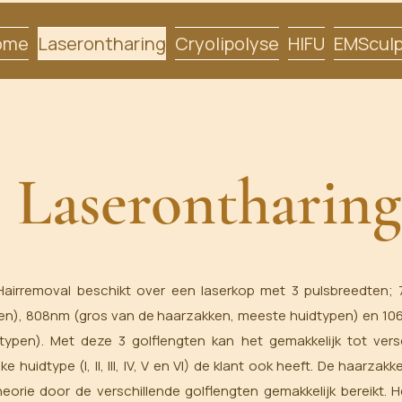
ome
Laserontharing
Cryolipolyse
HIFU
EMSculp
Laserontharing
Hairremoval beschikt over een laserkop met 3 pulsbreedten; 7
pen), 808nm (gros van de haarzakken, meeste huidtypen) en 10
typen). Met deze 3 golflengten kan het gemakkelijk tot vers
 huidtype (I, II, III, IV, V en VI) de klant ook heeft. De haarz
heorie door de verschillende golflengten gemakkelijk bereikt. 