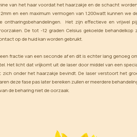
ne van het haar voordat het haarzakje en de schacht worden
 12mm en een maximum vermogen van 1.200watt kunnen we de T
ontharingsbehandelingen. Het zijn ​effectieve en vrijwel p
roorzaken. De tot -12 graden Celsius gekoelde behandelkop z
contact op de huid kan worden gebruikt.
 een fractie van een seconde af en dit is echter lang genoeg o
l. Het licht dat vrĳkomt uit de laser door middel van een spec
zich onder het haarzakje bevindt. De laser verstoort het gro
ren deze fase pas later bereiken zullen er meerdere behandelin
 van de beharing niet de oorzaak
.