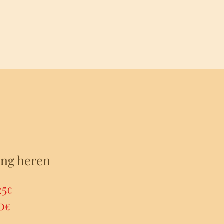
ing heren
25
€
0
€