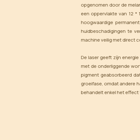
opgenomen door de melani
een oppervlakte van 12 *
hoogwaardige permanente 
huidbeschadigingen te ve
machine veilig met direct 
De laser geeft zĳn energie
met de onderliggende worte
pigment geabsorbeerd dat 
groeifase, omdat andere ha
behandelt enkel het effect