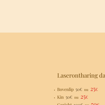
Laserontharing d
25
Bovenlip
50€
€
nu
25
Kin
50€
€
nu
50
Gezicht
100€
€