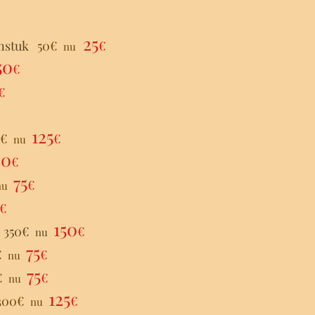
25
enstuk
50€
€
nu
50
€
€
125
0€
€
nu
30
€
75
€
nu
€
150
g 350€
€
nu
75
€
€
nu
75
€
€
nu
125
300
€
€
nu