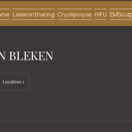
ome
Laserontharing
Cryolipolyse
HIFU
EMSculp
N BLEKEN
Location 1