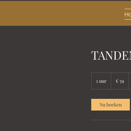
H
TANDE
59
euro
1 uur
1
€ 59
u
u
Nu boeken